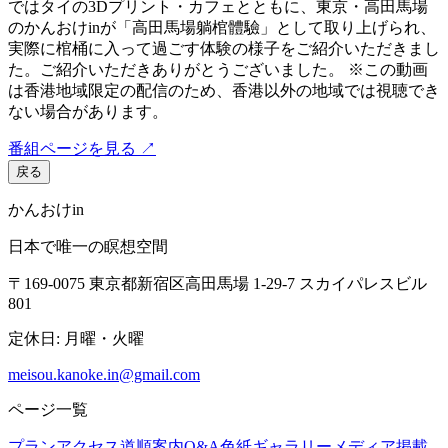
ではタイの3Dプリント・カフェとともに、東京・高田馬場
のかんおけinが「高田馬場躺棺體驗」として取り上げられ、
実際に棺桶に入って過ごす体験の様子をご紹介いただきまし
た。ご紹介いただきありがとうございました。 ※この動画
は香港地域限定の配信のため、香港以外の地域では視聴でき
ない場合があります。
番組ページを見る
↗
戻る
かんおけin
日本で唯一の瞑想空間
〒169-0075 東京都新宿区高田馬場 1-29-7 スカイパレスビル
801
定休日: 月曜・火曜
meisou.kanoke.in@gmail.com
ページ一覧
プラン
アクセス
道順案内
Q&A
色紙ギャラリー
メディア掲載