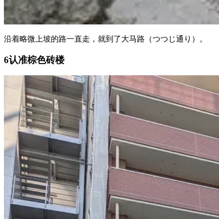
沿着略微上坡的路一直走，就到了大马路（つつじ通り）。
6
认准棕色砖楼